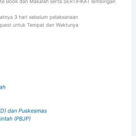
ote Book dan Makalah serta SERTIFIKAT Bimbingan
batnya 3 hari sebelum pelaksanaan
equest untuk Tempat dan Waktunya
rah
UD) dan Puskesmas
intah (PBJP)