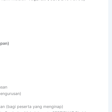
apan)
asan
pengurusan)
pan (bagi peserta yang menginap)