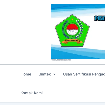
Skip
to
content
PUSDIKLAT PEMERINTAHAN RI
Home
Bimtek
Ujian Sertifikasi Peng
Kontak Kami