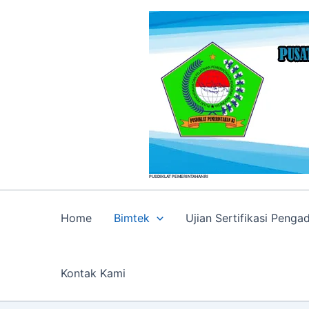
Skip
to
content
PUSDIKLAT PEMERINTAHAN RI
Home
Bimtek
Ujian Sertifikasi Peng
Kontak Kami