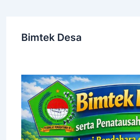
Bimtek Desa
Bimtek
Keuangan
serta
Penatausahan
Perpajakan
Desa
bagi
Bendahara