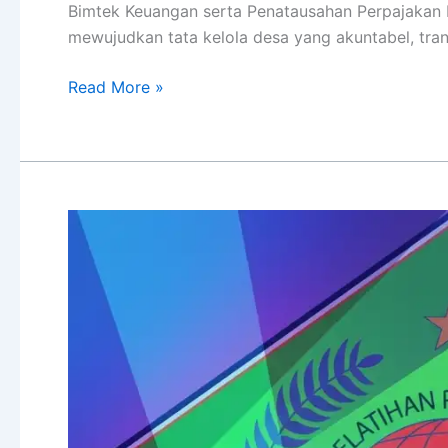
Bimtek Keuangan serta Penatausahan Perpajakan 
mewujudkan tata kelola desa yang akuntabel, tra
Read More »
Bimtek
Pengawasan
Keuangan
Desa
Oleh
Camat