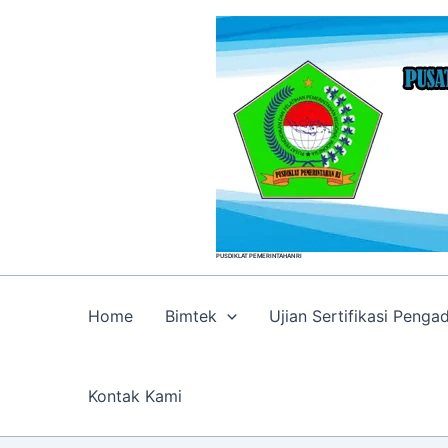
Skip
to
content
PUSDIKLAT PEMERINTAHAN RI
Home
Bimtek
Ujian Sertifikasi Peng
Kontak Kami