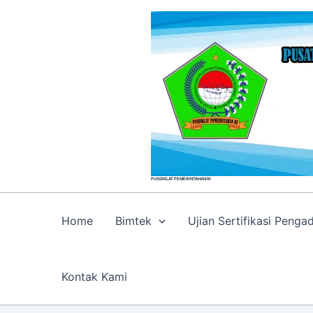
Skip
to
content
PUSDIKLAT PEMERINTAHAN RI
Home
Bimtek
Ujian Sertifikasi Peng
Kontak Kami